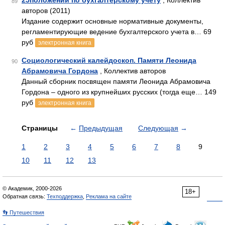
25положений по бухгалтерскому учету
, Коллектив
89
авторов (2011)
Издание содержит основные нормативные документы,
регламентирующие ведение бухгалтерского учета в… 69
руб
электронная книга
Социологический калейдоскоп. Памяти Леонида
90
Абрамовича Гордона
, Коллектив авторов
Данный сборник посвящен памяти Леонида Абрамовича
Гордона – одного из крупнейших русских (тогда еще… 149
руб
электронная книга
Страницы
←
Предыдущая
Следующая
→
1
2
3
4
5
6
7
8
9
10
11
12
13
© Академик, 2000-2026
18+
Обратная связь:
Техподдержка
,
Реклама на сайте
👣 Путешествия